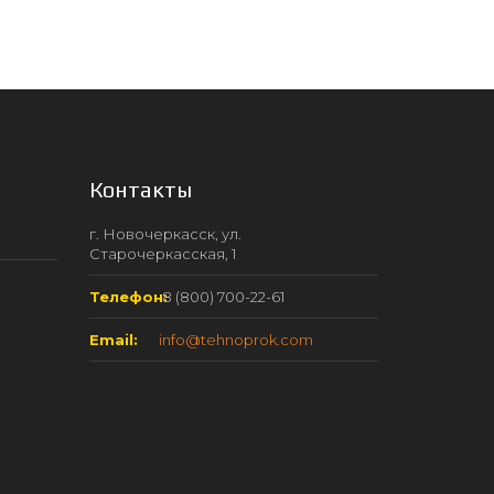
Контакты
г. Новочеркасск, ул.
Старочеркасская, 1
Телефон:
8 (800) 700-22-61
Email:
info@tehnoprok.com