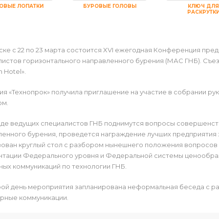
ОВЫЕ ЛОПАТКИ
БУРОВЫЕ ГОЛОВЫ
КЛЮЧ ДЛЯ
РАСКРУТК
ске с 22 по 23 марта состоится XVI ежегодная Конференция пр
истов горизонтального направленного бурения (МАС ГНБ). Съезд
n Hotel».
я «Технопрок» получила приглашение на участие в собрании ру
ом.
зде ведущих специалистов ГНБ поднимутся вопросы совершенств
енного бурения, проведется награждение лучших предприятия з
зован круглый стол с разбором нынешнего положения вопросов
нтации Федерального уровня и Федеральной системы ценообра
ых коммуникаций по технологии ГНБ.
рой день мероприятия запланирована неформальная беседа с р
рные коммуникации.