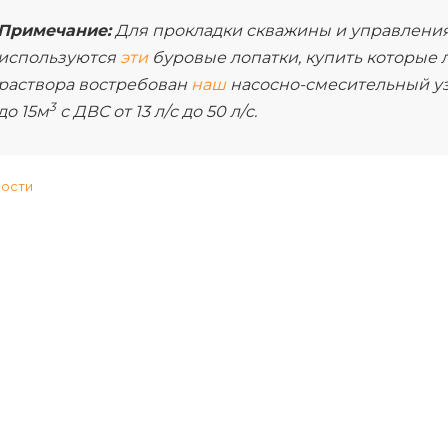
Примечание:
Для прокладки скважины и управления
используются
эти
буровые лопатки, купить которые л
раствора востребован
наш
насосно-смесительный уз
3
до 15м
с ДВС от 13 л/с до 50 л/c.
вости