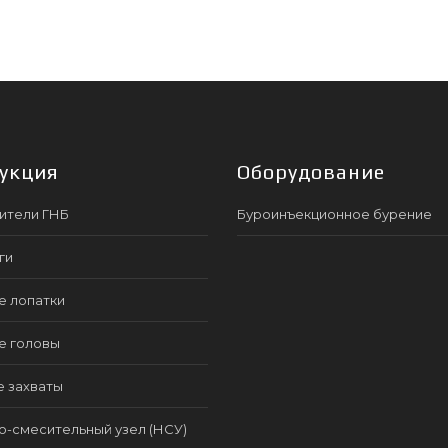
укция
Оборудование
ители ГНБ
Буроинъекционное бурение
ги
е лопатки
е головы
е захваты
-смесительный узел (НСУ)