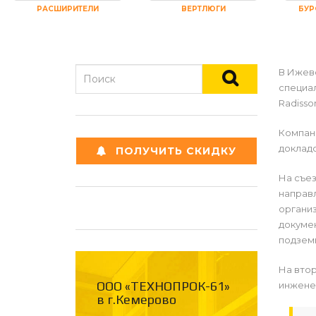
РАСШИРИТЕЛИ
ВЕРТЛЮГИ
БУР
В Ижев
специал
Radisso
Компани
доклад
ПОЛУЧИТЬ СКИДКУ
На съе
направл
органи
докуме
подземн
На вто
ООО «ТЕХНОПРОК-61»
инжене
в г.Кемерово