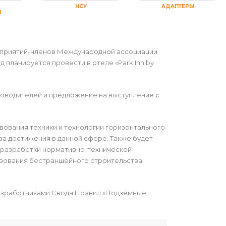
НСУ
АДАПТЕРЫ
И
едприятий-членов Международной ассоциации
 планируется провести в отеле «Park Inn by
ководителей и предложение на выступление с
ования техники и технологии горизонтального
а достижения в данной сфере. Также будет
 разработки нормативно-технической
зования бестраншейного строительства
азработчиками Свода Правил «Подземные