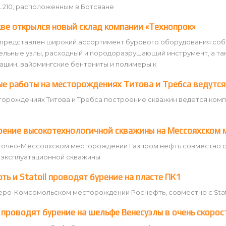
L 210, расположенным в Ботсване
ве открылся новый склад компании «Технопрок»
представлен широкий ассортимент бурового оборудования собст
ельные узлы, расходный и породоразрушающий инструмент, а та
ашин, вайомингские бентониты и полимеры к
е работы на месторождениях Титова и Требса ведутся
торождениях Титова и Требса построение скважин ведется комп
оение высокотехнологичной скважины на Мессояхском
точно-Мессояхском месторождении Газпром нефть совместно с
 эксплуатационной скважины.
ть и Statoil проводят бурение на пласте ПК1
еро-Комсомольском месторождении Роснефть, совместно с Stato
 проводят бурение на шельфе Венесуэлы в очень скорос