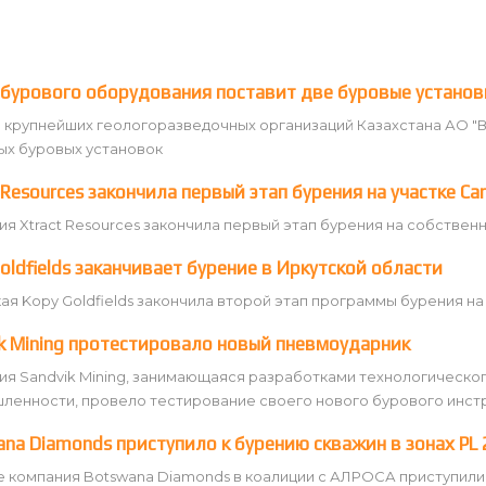
бурового оборудования поставит две буровые установ
 крупнейших геологоразведочных организаций Казахстана АО "Во
ых буровых установок
 Resources закончила первый этап бурения на участке Ca
я Xtract Resources закончила первый этап бурения на собств
oldfields заканчивает бурение в Иркутской области
я Kopy Goldfields закончила второй этап программы бурения на
k Mining протестировало новый пневмоударник
ия Sandvik Mining, занимающаяся разработками технологическ
ленности, провело тестирование своего нового бурового инстр
na Diamonds приступило к бурению скважин в зонах PL 2
 компания Botswana Diamonds в коалиции с АЛРОСА приступили 