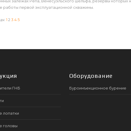
мных залежах Perla, Венесуэльского шельфа, резервы которых н
е работы первой эксплуатационной скважины.
цы:
1
2
3
4
5
укция
Оборудование
ители ГНБ
Буроинъекционное бурение
ги
е лопатки
е головы