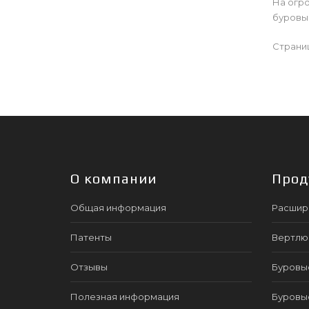
На огро
буровы
Страни
О компании
Прод
Общая информация
Расшир
Патенты
Вертлю
Отзывы
Буровы
Полезная информация
Буровы