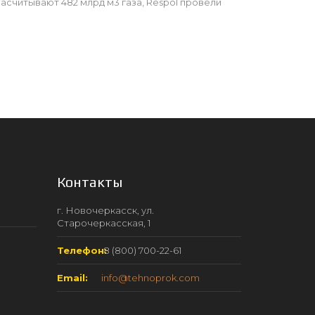
асчитывают 482 млрд м3 газа, Respol провели
Контакты
г. Новочеркасск, ул.
Старочеркасская, 1
Телефон:
8 (800) 700-22-61
Email:
info@tehnoprok.com