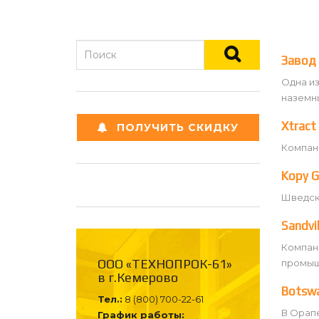
Завод 
Одна из
наземн
Xtract
ПОЛУЧИТЬ СКИДКУ
Компани
Kopy G
Шведска
Sandvi
Компан
ООО «ТЕХНОПРОК-61»
промыш
в г.Кемерово
Botswa
Тел.:
8 (800) 700-22-61
В Орапе
График работы: