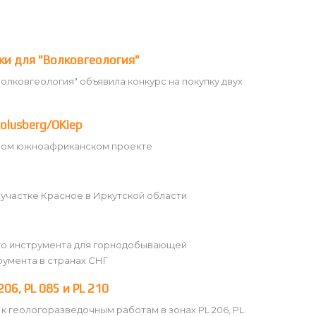
ки для "Волковгеология"
лковгеология" объявила конкурс на покупку двух
rolusberg/OKiep
енном южноафриканском проекте
 участке Красное в Иркутской области
ого инструмента для горнодобывающей
умента в странах СНГ
06, PL 085 и PL 210
к геологоразведочным работам в зонах PL 206, PL