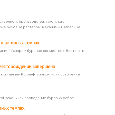
венного производства, такого как:
кже буровые растворы, механизмы, запасные
 в активных темпах
анией Газпром бурение совместно с Башнефть-
 месторождении завершено
 компанией Роснефть закончили построение
il закончили проведение буровых работ.
тных темпах