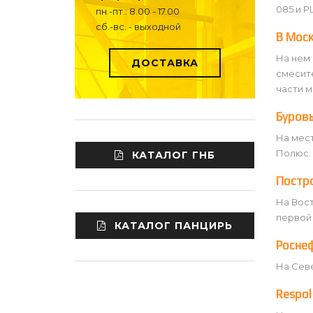
085 и P
пн.-пт.: 8.00 - 17.00
сб.-вс. - выходной
В Моск
На нем 
ДОСТАВКА
смесит
части м
Буровы
На мес
Полюс.
КАТАЛОГ ГНБ
Постр
На Вос
первой
КАТАЛОГ ПАНЦИРЬ
Роснеф
На Сев
Respol